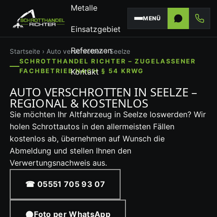
Metalle
MENÜ
Einsatzgebiet
Referenzen
Startseite
›
Auto verschrotten
› Seelze
SCHROTTHANDEL RICHTER – ZUGELASSENER
Kontakt
FACHBETRIEB NACH § 54 KRWG
AUTO VERSCHROTTEN IN SEELZE –
REGIONAL & KOSTENLOS
Sie möchten Ihr Altfahrzeug in Seelze loswerden? Wir
holen Schrottautos in den allermeisten Fällen
kostenlos ab, übernehmen auf Wunsch die
Abmeldung und stellen Ihnen den
Verwertungsnachweis aus.
☎ 05551 705 93 07
Foto per WhatsApp