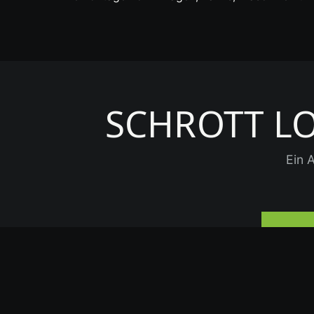
SCHROTT L
Ein 
☎ 05