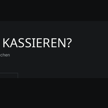
KASSIEREN?
achen
enden