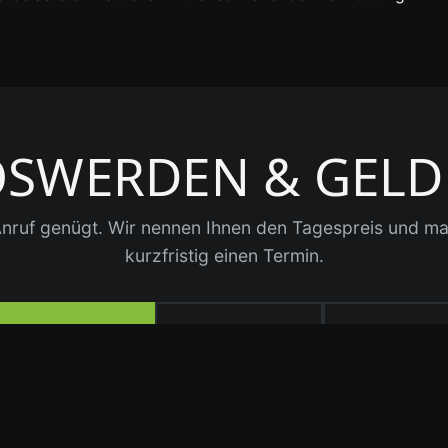
OSWERDEN & GELD 
Anruf genügt. Wir nennen Ihnen den Tagespreis und m
kurzfristig einen Termin.
551 705 93 07
WhatsApp
✉ E-Mail s