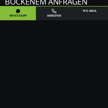
BOCKENEM ANFRAGEN
✉ E-MAIL
WHATSAPP
ANRUFEN
CONTAINER UNVERBINDLICH
ANFRAGEN
Kurz beschreiben, was anfällt – wir melden uns
zügig mit einem klaren Angebot. Oder direkt
anrufen:
05551 705 93 07
Was soll entsorgt werden?
Container / Menge
PLZ / Ort