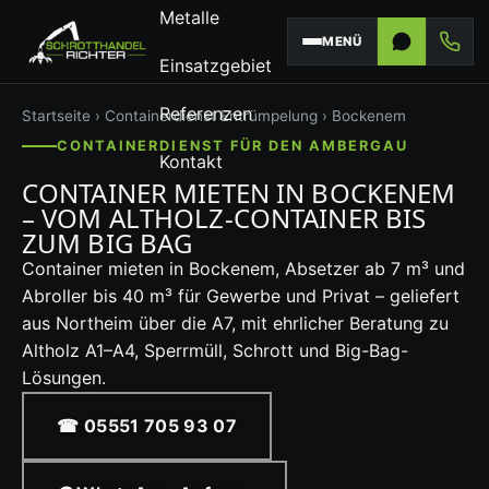
Metalle
MENÜ
Einsatzgebiet
Referenzen
Startseite
›
Containerdienst
Entrümpelung
› Bockenem
CONTAINERDIENST FÜR DEN AMBERGAU
Kontakt
CONTAINER MIETEN IN BOCKENEM
– VOM ALTHOLZ-CONTAINER BIS
ZUM BIG BAG
Container mieten in Bockenem, Absetzer ab 7 m³ und
Abroller bis 40 m³ für Gewerbe und Privat – geliefert
aus Northeim über die A7, mit ehrlicher Beratung zu
Altholz A1–A4, Sperrmüll, Schrott und Big-Bag-
Lösungen.
☎ 05551 705 93 07