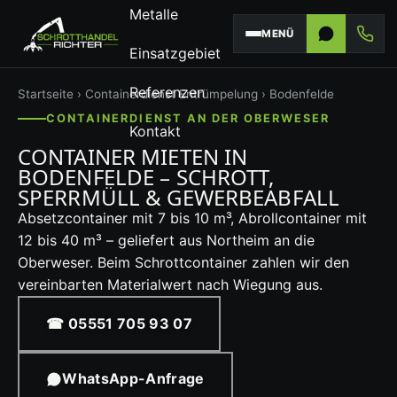
Metalle
MENÜ
Einsatzgebiet
Referenzen
Startseite
›
Containerdienst
Entrümpelung
› Bodenfelde
CONTAINERDIENST AN DER OBERWESER
Kontakt
CONTAINER MIETEN IN
BODENFELDE – SCHROTT,
SPERRMÜLL & GEWERBEABFALL
Absetzcontainer mit 7 bis 10 m³, Abrollcontainer mit
12 bis 40 m³ – geliefert aus Northeim an die
Oberweser. Beim Schrottcontainer zahlen wir den
vereinbarten Materialwert nach Wiegung aus.
☎ 05551 705 93 07
WhatsApp-Anfrage