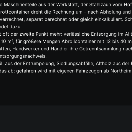
e Maschinenteile aus der Werkstatt, der Stahlzaun vom Hof:
chrottcontainer dreht die Rechnung um – nach Abholung und
errechnet, separat berechnet oder gleich einkalkuliert. Sc
ndel dazu.
 oft der zweite Punkt mehr: verlässliche Entsorgung im Allt
 10 m³, für größere Mengen Abrollcontainer mit 12 bis 40 m
tätten, Handwerker und Händler ihre Getrenntsammlung na
Entsorgungsnachweis.
ll aus der Entrümpelung, Siedlungsabfälle, Altholz aus der
das ab; gefahren wird mit eigenen Fahrzeugen ab Northeim 