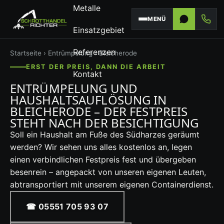
Metalle
MENÜ
Einsatzgebiet
Referenzen
Startseite
›
Entrümpelung
› Bleicherode
ERST DER PREIS, DANN DIE ARBEIT
Kontakt
ENTRÜMPELUNG UND
HAUSHALTSAUFLÖSUNG IN
BLEICHERODE – DER FESTPREIS
STEHT NACH DER BESICHTIGUNG
Soll ein Haushalt am Fuße des Südharzes geräumt
werden? Wir sehen uns alles kostenlos an, legen
einen verbindlichen Festpreis fest und übergeben
besenrein – angepackt von unseren eigenen Leuten,
abtransportiert mit unserem eigenen Containerdienst.
☎ 05551 705 93 07