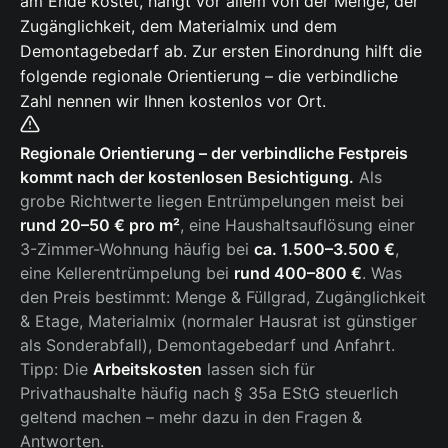
am Ende kostet, hängt vor allem von der Menge, der
Zugänglichkeit, dem Materialmix und dem
Demontagebedarf ab. Zur ersten Einordnung hilft die
folgende regionale Orientierung – die verbindliche
Zahl nennen wir Ihnen kostenlos vor Ort.
Regionale Orientierung – der verbindliche Festpreis
kommt nach der kostenlosen Besichtigung.
Als
grobe Richtwerte liegen Entrümpelungen meist bei
rund 20–50 € pro m²
, eine Haushaltsauflösung einer
3-Zimmer-Wohnung häufig bei
ca. 1.500–3.500 €
,
eine Kellerentrümpelung bei
rund 400–800 €
. Was
den Preis bestimmt: Menge & Füllgrad, Zugänglichkeit
& Etage, Materialmix (normaler Hausrat ist günstiger
als Sonderabfall), Demontagebedarf und Anfahrt.
Tipp: Die
Arbeitskosten
lassen sich für
Privathaushalte häufig nach § 35a EStG steuerlich
geltend machen – mehr dazu in den Fragen &
Antworten.