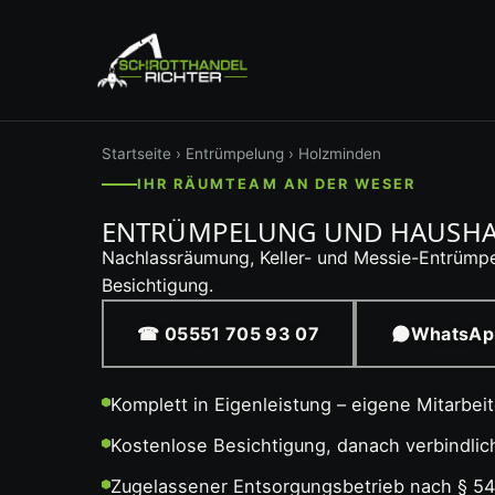
Startseite
›
Entrümpelung
› Holzminden
IHR RÄUMTEAM AN DER WESER
ENTRÜMPELUNG UND HAUSHAL
Nachlassräumung, Keller- und Messie-Entrümpel
Besichtigung.
☎ 05551 705 93 07
WhatsAp
Komplett in Eigenleistung – eigene Mitarbei
Kostenlose Besichtigung, danach verbindli
Zugelassener Entsorgungsbetrieb nach § 5