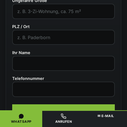
Ungefähre Größe
PLZ / Ort
Ihr Name
Telefonnummer
Besichtigung anfragen
✉ E-MAIL
WHATSAPP
ANRUFEN
Ihre Angaben nutzen wir nur zur Bearbeitung Ihrer