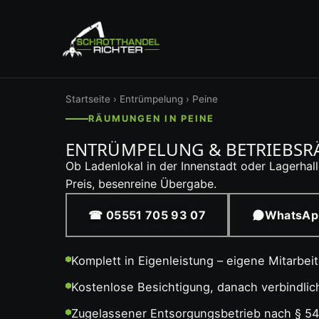
Startseite
›
Entrümpelung
› Peine
RÄUMUNGEN IN PEINE
ENTRÜMPELUNG & BETRIEBSRÄ
Ob Ladenlokal in der Innenstadt oder Lagerhalle
Preis, besenreine Übergabe.
☎ 05551 705 93 07
WhatsAp
Komplett in Eigenleistung – eigene Mitarbei
Kostenlose Besichtigung, danach verbindli
Zugelassener Entsorgungsbetrieb nach § 5