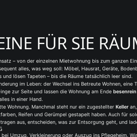
EINE FÜR SIE RÄ
Einsatz – von der einzelnen Mietwohnung bis zum ganzen Ein
equent alles, was weg soll: Möbel, Hausrat, Geräte, Bodenb
 und lösen Tapeten – bis die Räume tatsächlich leer sind.
ränderung im Leben: der Wechsel ins Betreute Wohnen, eine 
 Dinge zur Seite und lassen die Wohnung am Ende
besenrein
lles in einer Hand.
ette Wohnung. Manchmal steht nur ein zugestellter
Keller
an,
Altfarben, Reifen und Gerümpel gestapelt haben. Auch für sol
 tragen aus, entscheiden, was zur Entsorgung geht, und lade
G
i Umzug, Verkleinerung oder Auszug ins Pflegeheim. Wir 