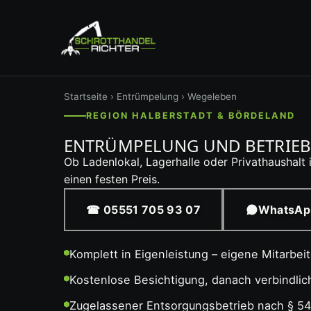
Startseite
›
Entrümpelung
› Wegeleben
REGION HALBERSTADT & BÖRDELAND
ENTRÜMPELUNG UND BETRIEBS
Ob Ladenlokal, Lagerhalle oder Privathaushalt
einen festen Preis.
☎ 05551 705 93 07
WhatsAp
Komplett in Eigenleistung – eigene Mitarbei
Kostenlose Besichtigung, danach verbindli
Zugelassener Entsorgungsbetrieb nach § 5