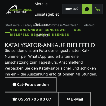
Metalle
MENÜ
Einsatzgebiet
Referenzen
Startseite
›
Katalysatoren
›
Nordrhein-Westfalen
› Bielefeld
VERSANDANKAUF BUNDESWEIT – AUS
Kontakt
BIELEFELD BEQUEM EINSENDEN
KATALYSATOR-ANKAUF BIELEFELD
Sie senden uns ein Foto der eingestanzten Kat-
Nummer per WhatsApp und erhalten eine
Einschätzung zum Tageskurs. Anschließend
verpacken Sie den Katalysator sicher und schicken
ihn ein – die Auszahlung erfolgt binnen 48 Stunden.
Kat-Foto senden
☎ 05551 705 93 07
✉ E-Mail