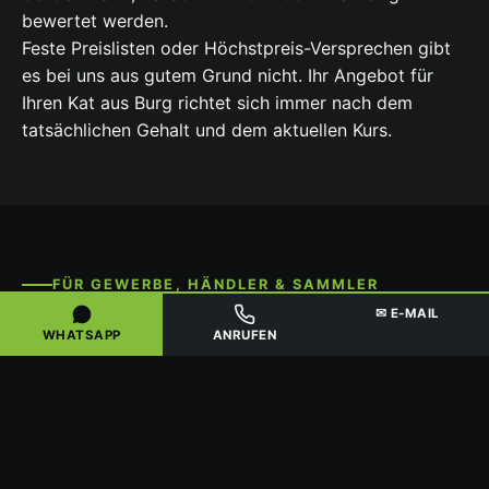
bewertet werden.
Feste Preislisten oder Höchstpreis-Versprechen gibt
es bei uns aus gutem Grund nicht. Ihr Angebot für
Ihren Kat aus Burg richtet sich immer nach dem
tatsächlichen Gehalt und dem aktuellen Kurs.
FÜR GEWERBE, HÄNDLER & SAMMLER
✉ E-MAIL
GRÖSSERE MENGEN & D
WHATSAPP
ANRUFEN
EUTSCHLANDWEITE A
BHOLUNG
Für Werkstätten, Kfz-Betriebe, Kat-Händler und
Sammler in und um Burg lohnt sich der gebündelte