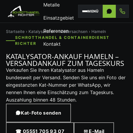
Metalle
MENÜ
Einsatzgebiet
Referenzen
Startseite
›
Katalysatoren
›
Niedersachsen
› Hameln
SCHROTTHANDEL & CONTAINERDIENST
Kontakt
RICHTER
KATALYSATOR-ANKAUF HAMELN –
VERSANDANKAUF ZUM TAGESKURS
Verkaufen Sie Ihren Katalysator aus Hameln
bundesweit per Versand. Senden Sie uns ein Foto der
eingestanzten Kat-Nummer per WhatsApp, wir
nennen Ihnen eine Einschätzung zum Tageskurs.
Auszahlung binnen 48 Stunden.
Kat-Foto senden
☎ 05551 705 93 07
✉ E-Mail