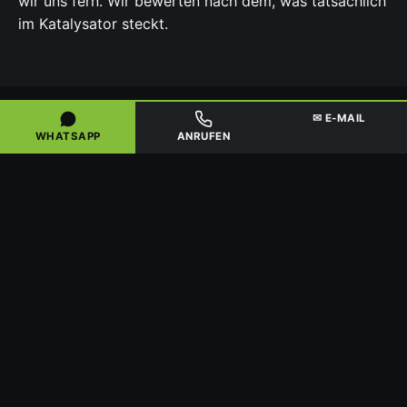
wir uns fern. Wir bewerten nach dem, was tatsächlich
im Katalysator steckt.
✉ E-MAIL
WHATSAPP
ANRUFEN
FÜR GEWERBE, HÄNDLER & SAMMLER
GRÖSSERE MENGEN & D
EUTSCHLANDWEITE A
BHOLUNG
Für Gewerbebetriebe, Kfz-Werkstätten, Kat-Händler
und Sammler bieten wir den Ankauf ab etwa 20
Stück beziehungsweise bei größeren Mengen an.
Auch Betriebe rund um
Hofheim am Taunus
profitieren von planbaren, transparenten Abläufen
und einer Bewertung zum Tageskurs.