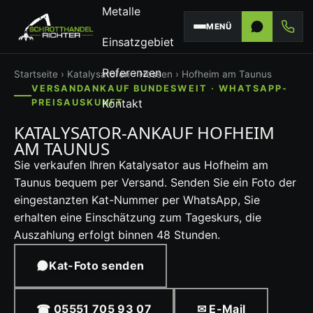
Metalle
MENÜ
Einsatzgebiet
Referenzen
Startseite
›
Katalysatoren
›
Hessen
› Hofheim am Taunus
VERSANDANKAUF BUNDESWEIT · WHATSAPP-
Kontakt
PREISAUSKUNFT
KATALYSATOR-ANKAUF HOFHEIM
AM TAUNUS
Sie verkaufen Ihren Katalysator aus Hofheim am
Taunus bequem per Versand. Senden Sie ein Foto der
eingestanzten Kat-Nummer per WhatsApp, Sie
erhalten eine Einschätzung zum Tageskurs, die
Auszahlung erfolgt binnen 48 Stunden.
Kat-Foto senden
☎ 05551 705 93 07
✉ E-Mail