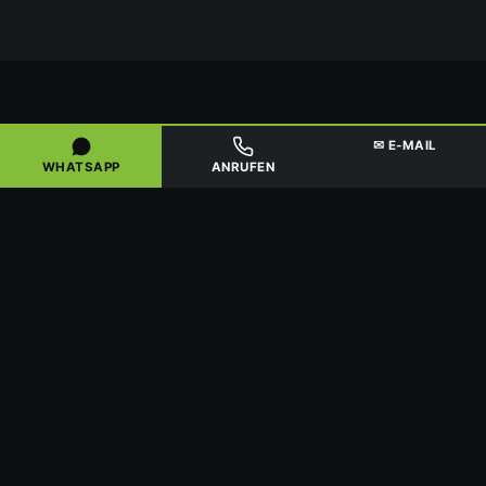
FÜR GEWERBE, HÄNDLER & SAMMLER
✉ E-MAIL
WHATSAPP
ANRUFEN
GRÖSSERE MENGEN & D
EUTSCHLANDWEITE A
BHOLUNG
Für
Gewerbekunden, Kfz-Betriebe, Kat-Händler und
Sammler
aus Neuwied und dem Landkreis bieten wir
gesonderte Konditionen ab etwa 20 Stück
beziehungsweise bei größeren Mengen. Wenn
regelmäßig Altkatalysatoren anfallen, lohnt sich eine
feste Zusammenarbeit mit klarer Abrechnung zum
Tageskurs.