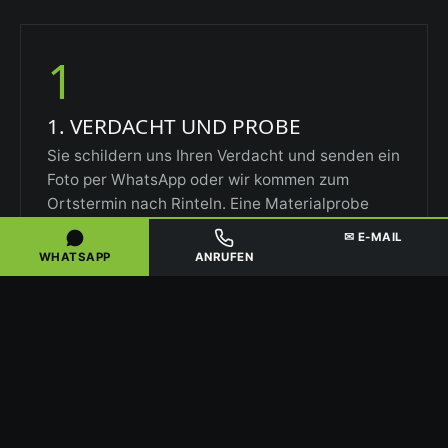
1
1. VERDACHT UND PROBE
Sie schildern uns Ihren Verdacht und senden ein
Foto per WhatsApp oder wir kommen zum
Ortstermin nach Rinteln. Eine Materialprobe
wird im Labor analysiert – bei Asbest per
✉ E-MAIL
Polarisationsmikroskopie oder REM-EDXA, bei
WHATSAPP
ANRUFEN
KMF über den Kanzerogenitätsindex.
2
2. ANZEIGE UND ARBEITSPLAN