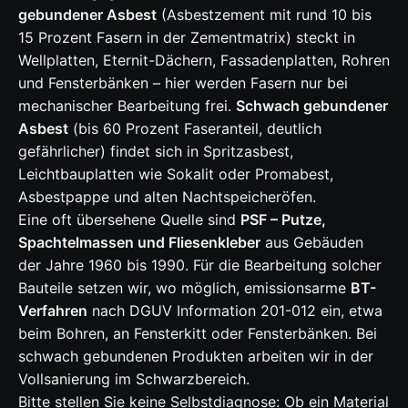
gebundener Asbest
(Asbestzement mit rund 10 bis
15 Prozent Fasern in der Zementmatrix) steckt in
Wellplatten, Eternit-Dächern, Fassadenplatten, Rohren
und Fensterbänken – hier werden Fasern nur bei
mechanischer Bearbeitung frei.
Schwach gebundener
Asbest
(bis 60 Prozent Faseranteil, deutlich
gefährlicher) findet sich in Spritzasbest,
Leichtbauplatten wie Sokalit oder Promabest,
Asbestpappe und alten Nachtspeicheröfen.
Eine oft übersehene Quelle sind
PSF – Putze,
Spachtelmassen und Fliesenkleber
aus Gebäuden
der Jahre 1960 bis 1990. Für die Bearbeitung solcher
Bauteile setzen wir, wo möglich, emissionsarme
BT-
Verfahren
nach DGUV Information 201-012 ein, etwa
beim Bohren, an Fensterkitt oder Fensterbänken. Bei
schwach gebundenen Produkten arbeiten wir in der
Vollsanierung im Schwarzbereich.
Bitte stellen Sie keine Selbstdiagnose: Ob ein Material