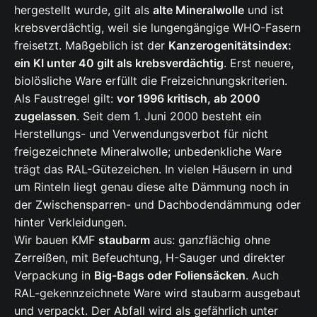
hergestellt wurde, gilt als
alte Mineralwolle
und ist
krebsverdächtig, weil sie lungengängige WHO-Fasern
freisetzt. Maßgeblich ist der
Kanzerogenitätsindex:
ein KI unter 40 gilt als krebsverdächtig
. Erst neuere,
biolösliche Ware erfüllt die Freizeichnungskriterien.
Als Faustregel gilt:
vor 1996 kritisch, ab 2000
zugelassen
. Seit dem 1. Juni 2000 besteht ein
Herstellungs- und Verwendungsverbot für nicht
freigezeichnete Mineralwolle; unbedenkliche Ware
trägt das RAL-Gütezeichen. In vielen Häusern in und
um Rinteln liegt genau diese alte Dämmung noch in
der Zwischensparren- und Dachbodendämmung oder
hinter Verkleidungen.
Wir bauen KMF
staubarm
aus: ganzflächig ohne
Zerreißen, mit Befeuchtung, H-Sauger und direkter
Verpackung in
Big-Bags oder Foliensäcken
. Auch
RAL-gekennzeichnete Ware wird staubarm ausgebaut
und verpackt. Der Abfall wird als gefährlich unter