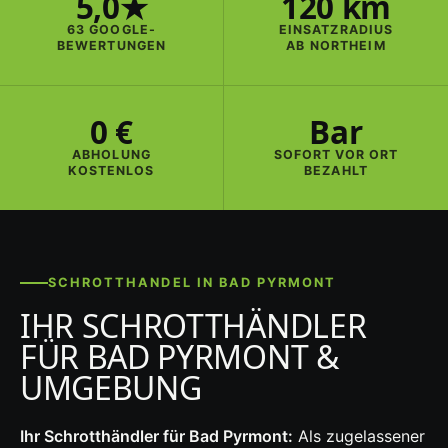
5,0★
120 km
63 GOOGLE-
EINSATZRADIUS
BEWERTUNGEN
AB NORTHEIM
0 €
Bar
ABHOLUNG
SOFORT VOR ORT
KOSTENLOS
BEZAHLT
SCHROTTHANDEL IN BAD PYRMONT
IHR SCHROTTHÄNDLER
FÜR BAD PYRMONT &
UMGEBUNG
Ihr Schrotthändler für Bad Pyrmont:
Als zugelassener