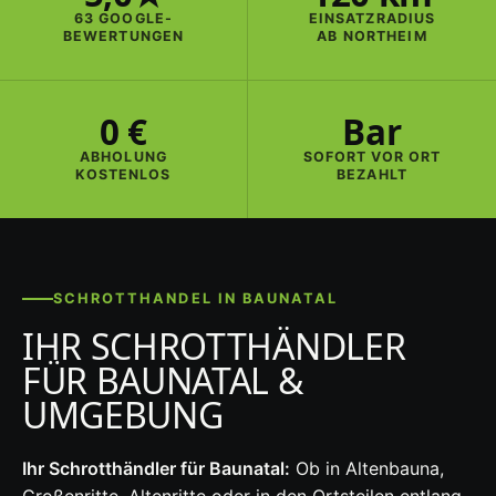
63 GOOGLE-
EINSATZRADIUS
BEWERTUNGEN
AB NORTHEIM
0 €
Bar
ABHOLUNG
SOFORT VOR ORT
KOSTENLOS
BEZAHLT
SCHROTTHANDEL IN BAUNATAL
IHR SCHROTTHÄNDLER
FÜR BAUNATAL &
UMGEBUNG
Ihr Schrotthändler für Baunatal:
Ob in Altenbauna,
Großenritte, Altenritte oder in den Ortsteilen entlang