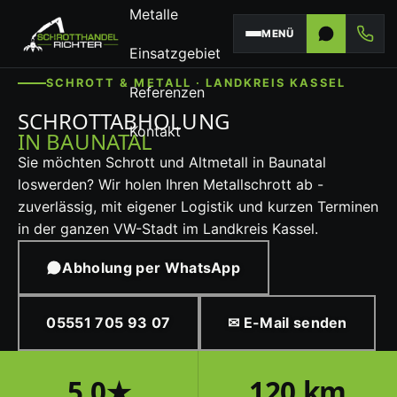
Metalle
MENÜ
Einsatzgebiet
SCHROTT & METALL · LANDKREIS KASSEL
Referenzen
SCHROTTABHOLUNG
Kontakt
IN BAUNATAL
Sie möchten Schrott und Altmetall in Baunatal
loswerden? Wir holen Ihren Metallschrott ab -
zuverlässig, mit eigener Logistik und kurzen Terminen
in der ganzen VW-Stadt im Landkreis Kassel.
Abholung per WhatsApp
05551 705 93 07
✉ E-Mail senden
5,0★
120 km