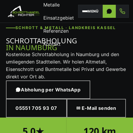
Metalle
MENÜ
Einsatzgebiet
SCHROTT & METALL · LANDKREIS KASSEL
Referenzen
SCHROTTABHOLUNG
Kontakt
IN NAUMBURG
Kostenlose Schrottabholung in Naumburg und den
umliegenden Stadtteilen. Wir holen Altmetall,
Eisenschrott und Buntmetalle bei Privat und Gewerbe
direkt vor Ort ab.
Abholung per WhatsApp
05551 705 93 07
✉ E-Mail senden
5,0★
120 km