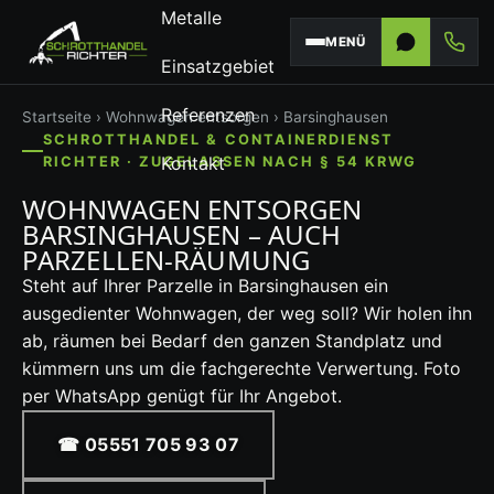
Metalle
MENÜ
Einsatzgebiet
Referenzen
Startseite
›
Wohnwagen entsorgen
› Barsinghausen
SCHROTTHANDEL & CONTAINERDIENST
Kontakt
RICHTER · ZUGELASSEN NACH § 54 KRWG
WOHNWAGEN ENTSORGEN
BARSINGHAUSEN – AUCH
PARZELLEN-RÄUMUNG
Steht auf Ihrer Parzelle in Barsinghausen ein
ausgedienter Wohnwagen, der weg soll? Wir holen ihn
ab, räumen bei Bedarf den ganzen Standplatz und
kümmern uns um die fachgerechte Verwertung. Foto
per WhatsApp genügt für Ihr Angebot.
☎ 05551 705 93 07