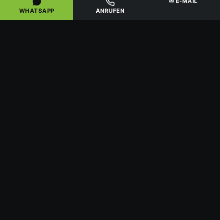
✉ E-MAIL
WHATSAPP
ANRUFEN
Situation
Ihr Name
Telefonnummer
Angebot anfragen
Ihre Angaben nutzen wir nur zur Bearbeitung Ihrer
Anfrage –
Datenschutzerklärung
.