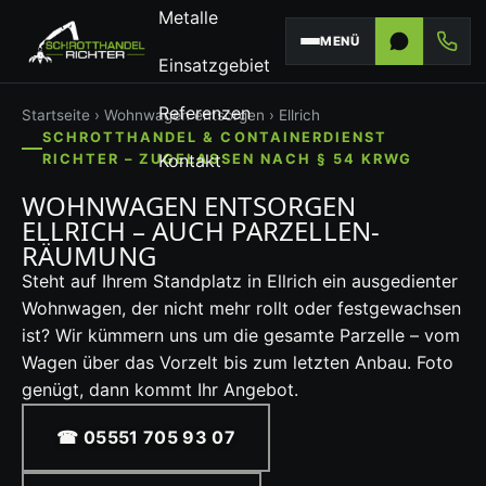
Metalle
MENÜ
Einsatzgebiet
Referenzen
Startseite
›
Wohnwagen entsorgen
› Ellrich
SCHROTTHANDEL & CONTAINERDIENST
Kontakt
RICHTER – ZUGELASSEN NACH § 54 KRWG
WOHNWAGEN ENTSORGEN
ELLRICH – AUCH PARZELLEN-
RÄUMUNG
Steht auf Ihrem Standplatz in Ellrich ein ausgedienter
Wohnwagen, der nicht mehr rollt oder festgewachsen
ist? Wir kümmern uns um die gesamte Parzelle – vom
Wagen über das Vorzelt bis zum letzten Anbau. Foto
genügt, dann kommt Ihr Angebot.
☎ 05551 705 93 07