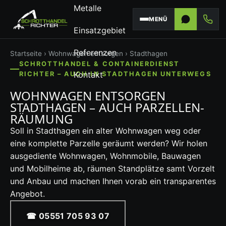
Metalle
MENÜ
Einsatzgebiet
Referenzen
Startseite
›
Wohnwagen entsorgen
› Stadthagen
SCHROTTHANDEL & CONTAINERDIENST
Kontakt
RICHTER – AUCH IN STADTHAGEN UNTERWEGS
WOHNWAGEN ENTSORGEN
STADTHAGEN – AUCH PARZELLEN-
RÄUMUNG
Soll in Stadthagen ein alter Wohnwagen weg oder
eine komplette Parzelle geräumt werden? Wir holen
ausgediente Wohnwagen, Wohnmobile, Bauwagen
und Mobilheime ab, räumen Standplätze samt Vorzelt
und Anbau und machen Ihnen vorab ein transparentes
Angebot.
☎ 05551 705 93 07