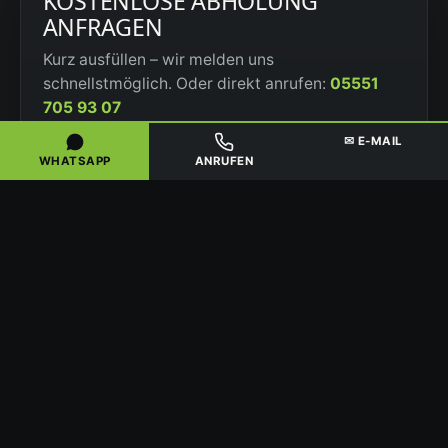
KOSTENLOSE ABHOLUNG
ANFRAGEN
Kurz ausfüllen – wir melden uns
schnellstmöglich. Oder direkt anrufen:
05551
705 93 07
✉ E-MAIL
Fahrzeug (Marke, Modell, Baujahr)
WHATSAPP
ANRUFEN
PLZ / Ort des Fahrzeugs
Zustand
Ihr Name