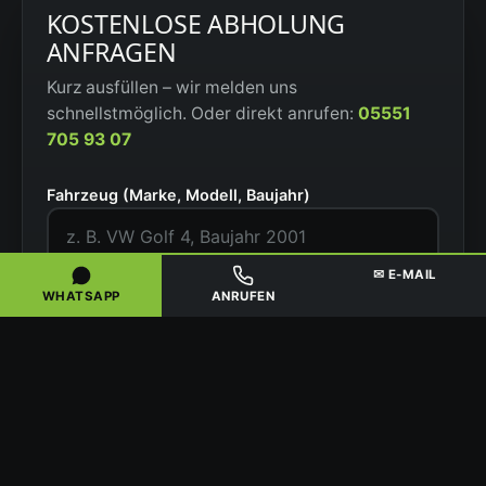
KOSTENLOSE ABHOLUNG
ANFRAGEN
Kurz ausfüllen – wir melden uns
schnellstmöglich. Oder direkt anrufen:
05551
705 93 07
Fahrzeug (Marke, Modell, Baujahr)
✉ E-MAIL
PLZ / Ort des Fahrzeugs
WHATSAPP
ANRUFEN
Zustand