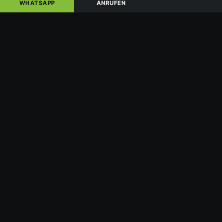
WHATSAPP
ANRUFEN
PLZ / Ort des Fahrzeugs
Zustand
Ihr Name
Telefonnummer
Kostenlose Abholung anfragen