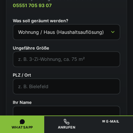
05551 705 93 07
Was soll geräumt werden?
Ungefähre Größe
PLZ / Ort
Ihr Name
✉ E-MAIL
WHATSAPP
ANRUFEN
Telefonnummer