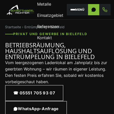
Metalle
MENÜ
Einsatzgebiet
Referenzen
Startseite
›
Entrümpelung
› Bielefeld
PRIVAT UND GEWERBE IN BIELEFELD
Kontakt
BETRIEBSRÄUMUNG,
HAUSHALTSAUFLÖSUNG UND
ENTRÜMPELUNG IN BIELEFELD
Vom leergezogenen Ladenlokal am Jahnplatz bis zur
geerbten Wohnung – wir räumen in eigener Leistung.
Den festen Preis erfahren Sie, sobald wir kostenlos
vorbeigeschaut haben.
☎ 05551 705 93 07
WhatsApp-Anfrage