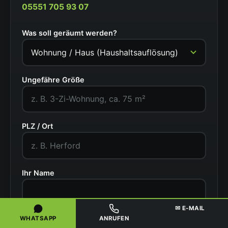
05551 705 93 07
Was soll geräumt werden?
Ungefähre Größe
PLZ / Ort
Ihr Name
✉ E-MAIL
WHATSAPP
ANRUFEN
Telefonnummer