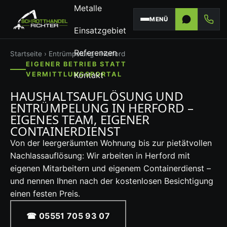
Metalle
MENÜ
Einsatzgebiet
Referenzen
Startseite
›
Entrümpelung
› Herford
EIGENER BETRIEB STATT
Kontakt
VERMITTLUNGSPORTAL
HAUSHALTSAUFLÖSUNG UND
ENTRÜMPELUNG IN HERFORD –
EIGENES TEAM, EIGENER
CONTAINERDIENST
Von der leergeräumten Wohnung bis zur pietätvollen
Nachlassauflösung: Wir arbeiten in Herford mit
eigenen Mitarbeitern und eigenem Containerdienst –
und nennen Ihnen nach der kostenlosen Besichtigung
einen festen Preis.
☎ 05551 705 93 07