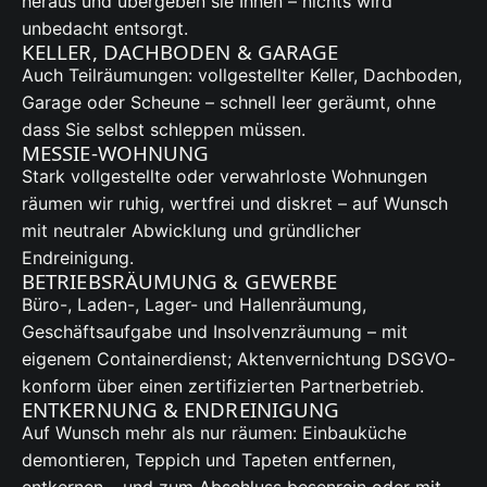
heraus und übergeben sie Ihnen – nichts wird
unbedacht entsorgt.
KELLER, DACHBODEN & GARAGE
Auch Teilräumungen: vollgestellter Keller, Dachboden,
Garage oder Scheune – schnell leer geräumt, ohne
dass Sie selbst schleppen müssen.
MESSIE-WOHNUNG
Stark vollgestellte oder verwahrloste Wohnungen
räumen wir ruhig, wertfrei und diskret – auf Wunsch
mit neutraler Abwicklung und gründlicher
Endreinigung.
BETRIEBSRÄUMUNG & GEWERBE
Büro-, Laden-, Lager- und Hallenräumung,
Geschäftsaufgabe und Insolvenzräumung – mit
eigenem Containerdienst; Aktenvernichtung DSGVO-
konform über einen zertifizierten Partnerbetrieb.
ENTKERNUNG & ENDREINIGUNG
Auf Wunsch mehr als nur räumen: Einbauküche
demontieren, Teppich und Tapeten entfernen,
entkernen – und zum Abschluss besenrein oder mit