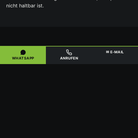
nicht haltbar ist.
FÜR GEWERBE, HÄNDLER & SAMMLER
✉ E-MAIL
GRÖSSERE MENGEN & D
WHATSAPP
ANRUFEN
EUTSCHLANDWEITE A
BHOLUNG
Für Gewerbekunden, Kfz-Betriebe, Kat-Händler und
Sammler aus Dachau und Umgebung bieten wir den
Ankauf größerer Mengen an, in der Regel
ab etwa 20
Stück
. So lassen sich angesammelte Bestände in
einem Zug abwickeln.
Bei größeren Mengen organisieren wir eine