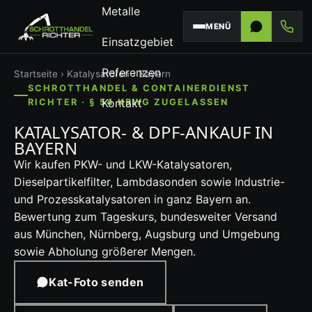
Metalle
MENÜ
Einsatzgebiet
Referenzen
Startseite
›
Katalysatoren
› Bayern
SCHROTTHANDEL & CONTAINERDIENST
Kontakt
RICHTER · § 54 KRWG ZUGELASSEN
KATALYSATOR- & DPF-ANKAUF IN
BAYERN
Wir kaufen PKW- und LKW-Katalysatoren,
Dieselpartikelfilter, Lambdasonden sowie Industrie-
und Prozesskatalysatoren in ganz Bayern an.
Bewertung zum Tageskurs, bundesweiter Versand
aus München, Nürnberg, Augsburg und Umgebung
sowie Abholung größerer Mengen.
Kat-Foto senden