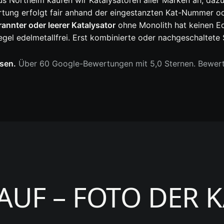
s Northeim kaufen wir Katalysatoren aller Marken an, dazu
ertung erfolgt fair anhand der eingestanzten Kat-Nummer o
annter oder leerer Katalysator
ohne Monolith hat keinen Ed
egel edelmetallfrei. Erst kombinierte oder nachgeschaltete
sen.
Über 60 Google-Bewertungen mit 5,0 Sternen. Bewer
UF – FOTO DER 