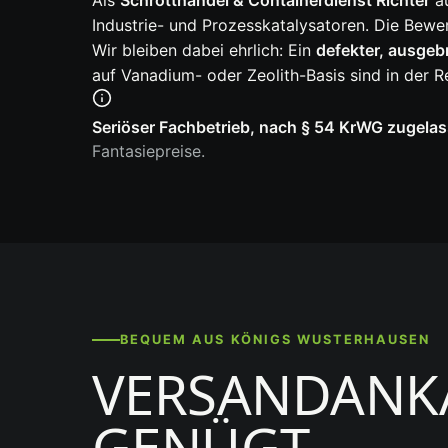
Als
Schrotthandel & Containerdienst Richter
au
Industrie- und Prozesskatalysatoren. Die Bew
Wir bleiben dabei ehrlich: Ein
defekter, ausgebr
auf Vanadium- oder Zeolith-Basis sind in der R
Seriöser Fachbetrieb, nach § 54 KrWG zugelas
Fantasiepreise.
BEQUEM AUS KÖNIGS WUSTERHAUSEN
VERSANDANKA
GENÜGT