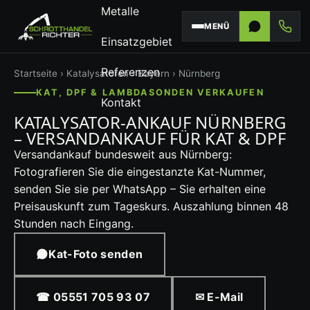
Metalle
MENÜ
Einsatzgebiet
Referenzen
Startseite
›
Katalysatoren
›
Bayern
› Nürnberg
KAT, DPF & LAMBDASONDEN VERKAUFEN
Kontakt
KATALYSATOR-ANKAUF NÜRNBERG
– VERSANDANKAUF FÜR KAT & DPF
Versandankauf bundesweit aus Nürnberg:
Fotografieren Sie die eingestanzte Kat-Nummer,
senden Sie sie per WhatsApp – Sie erhalten eine
Preisauskunft zum Tageskurs. Auszahlung binnen 48
Stunden nach Eingang.
Kat-Foto senden
☎ 05551 705 93 07
✉ E-Mail