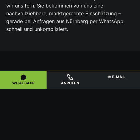
wir uns fern. Sie bekommen von uns eine
nachvollziehbare, marktgerechte Einschätzung –
gerade bei Anfragen aus Nürnberg per WhatsApp
schnell und unkompliziert.
FÜR GEWERBE, HÄNDLER & SAMMLER
✉ E-MAIL
GRÖSSERE MENGEN & D
WHATSAPP
ANRUFEN
EUTSCHLANDWEITE A
BHOLUNG
Auch
Gewerbekunden, Kat-Händler und Sammler
aus
dem Raum Nürnberg kaufen wir an – in der Regel ab
etwa 20 Stück beziehungsweise bei größeren