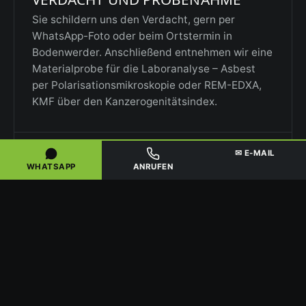
Sie schildern uns den Verdacht, gern per
WhatsApp-Foto oder beim Ortstermin in
Bodenwerder. Anschließend entnehmen wir eine
Materialprobe für die Laboranalyse – Asbest
per Polarisationsmikroskopie oder REM-EDXA,
KMF über den Kanzerogenitätsindex.
2
✉ E-MAIL
WHATSAPP
ANRUFEN
ANZEIGE UND ARBEITSPLAN
Auf Basis des Befunds erstellen wir
Gefährdungsbeurteilung und Arbeitsplan nach
TRGS. Vor Beginn erfolgt die Pflicht-
Sanierungsanzeige bei der zuständigen
Arbeitsschutzbehörde in Niedersachsen.