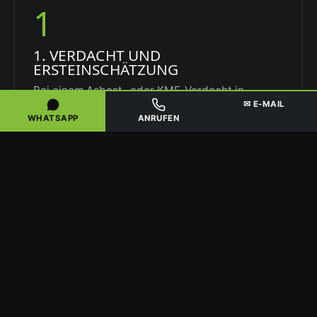
1
1. VERDACHT UND
ERSTEINSCHÄTZUNG
Bei einem Asbest- oder KMF-Verdacht in
✉ E-MAIL
Gieboldehausen senden Sie uns zunächst ein
WHATSAPP
ANRUFEN
Foto per WhatsApp oder wir vereinbaren einen
Ortstermin. So klären wir, welche Bauteile
betroffen sein könnten und ob eine
Materialprobe sinnvoll ist.
2
2. PROBE, ANALYSE UND
ARBEITSPLAN
Eine Materialprobe wird im Labor untersucht –