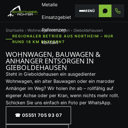
Metalle
MENÜ
Einsatzgebiet
Referenzen
Startseite
›
Wohnwagen entsorgen
› Gieboldehausen
REGIONALER BETRIEB AUS NORTHEIM – NUR
Kontakt
RUND 18 KM ENTFERNT
WOHNWAGEN, BAUWAGEN &
ANHÄNGER ENTSORGEN IN
GIEBOLDEHAUSEN
Steht in Gieboldehausen ein ausgedienter
Wohnwagen, ein alter Bauwagen oder ein maroder
Anhänger im Weg? Wir holen ihn ab – rollfähig auf
eigener Achse oder per Kran, wenn nichts mehr rollt.
Schicken Sie uns einfach ein Foto per WhatsApp.
☎ 05551 705 93 07