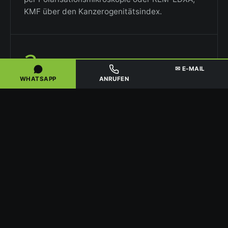
KMF über den Kanzerogenitätsindex.
2
✉ E-MAIL
WHATSAPP
ANRUFEN
ANZEIGE & ARBEITSPLAN
Auf Basis der Analyse erstellen wir die
Gefährdungsbeurteilung und den Arbeitsplan
nach TRGS. Vor Beginn erfolgt die Pflicht-
Sanierungsanzeige bei der zuständigen
Arbeitsschutzbehörde bzw. Gewerbeaufsicht in
Nordhessen.
3