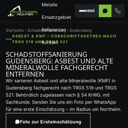
Metalle
MENÜ
Einsatzgebiet
Referenzen
Startseite
›
Schadstoffsanierung
› Gudensberg
ASBEST & KMF – VORSCHRIFTSGETREU NACH
Kontakt
TRGS 519 UND TRGS 521
SCHADSTOFFSANIERUNG
GUDENSBERG: ASBEST UND ALTE
MINERALWOLLE FACHGERECHT
ENTFERNEN
Wir sanieren Asbest und alte Mineralwolle (KMF) in
Gudensberg fachgerecht nach TRGS 519 und TRGS
521. Behördlich zugelassen nach § 54 KrWG, mit
Sachkunde. Senden Sie uns ein Foto per WhatsApp
für eine erste Einschätzung – im Radius um Northeim.
Foto zur Ersteinschätzung