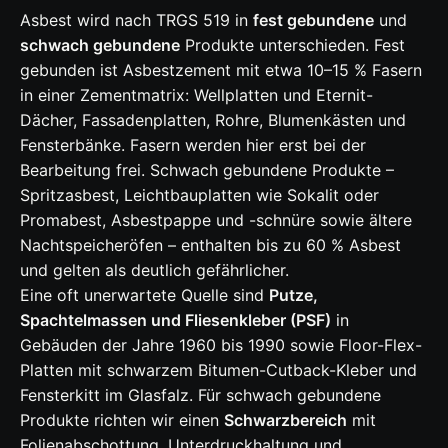
Asbest wird nach TRGS 519 in
fest gebundene
und
schwach gebundene
Produkte unterschieden. Fest
gebunden ist Asbestzement mit etwa 10–15 % Fasern
in einer Zementmatrix: Wellplatten und Eternit-
Dächer, Fassadenplatten, Rohre, Blumenkästen und
Fensterbänke. Fasern werden hier erst bei der
Bearbeitung frei. Schwach gebundene Produkte –
Spritzasbest, Leichtbauplatten wie Sokalit oder
Promabest, Asbestpappe und -schnüre sowie ältere
Nachtspeicheröfen – enthalten bis zu 60 % Asbest
und gelten als deutlich gefährlicher.
Eine oft unerwartete Quelle sind
Putze,
Spachtelmassen und Fliesenkleber (PSF)
in
Gebäuden der Jahre 1960 bis 1990 sowie Floor-Flex-
Platten mit schwarzem Bitumen-Cutback-Kleber und
Fensterkitt im Glasfalz. Für schwach gebundene
Produkte richten wir einen
Schwarzbereich
mit
Folienabschottung, Unterdruckhaltung und