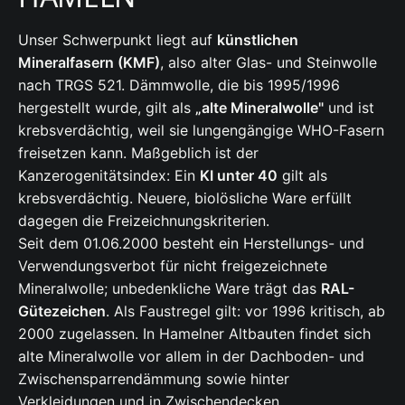
Unser Schwerpunkt liegt auf
künstlichen
Mineralfasern (KMF)
, also alter Glas- und Steinwolle
nach TRGS 521. Dämmwolle, die bis 1995/1996
hergestellt wurde, gilt als
„alte Mineralwolle"
und ist
krebsverdächtig, weil sie lungengängige WHO-Fasern
freisetzen kann. Maßgeblich ist der
Kanzerogenitätsindex: Ein
KI unter 40
gilt als
krebsverdächtig. Neuere, biolösliche Ware erfüllt
dagegen die Freizeichnungskriterien.
Seit dem 01.06.2000 besteht ein Herstellungs- und
Verwendungsverbot für nicht freigezeichnete
Mineralwolle; unbedenkliche Ware trägt das
RAL-
Gütezeichen
. Als Faustregel gilt: vor 1996 kritisch, ab
2000 zugelassen. In Hamelner Altbauten findet sich
alte Mineralwolle vor allem in der Dachboden- und
Zwischensparrendämmung sowie hinter
Verkleidungen und in Zwischendecken.