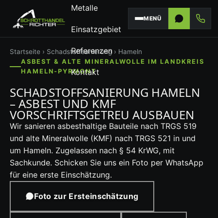
Metalle
MENÜ
Einsatzgebiet
Referenzen
Startseite
›
Schadstoffsanierung
› Hameln
ASBEST & ALTE MINERALWOLLE IM LANDKREIS
Kontakt
HAMELN-PYRMONT
SCHADSTOFFSANIERUNG HAMELN
– ASBEST UND KMF
VORSCHRIFTSGETREU AUSBAUEN
Wir sanieren asbesthaltige Bauteile nach TRGS 519
und alte Mineralwolle (KMF) nach TRGS 521 in und
um Hameln. Zugelassen nach § 54 KrWG, mit
Sachkunde. Schicken Sie uns ein Foto per WhatsApp
für eine erste Einschätzung.
Foto zur Ersteinschätzung