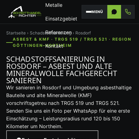
Metalle
MENÜ
Einsatzgebiet
Referenzen
Startseite
›
Schadstoffsanierung
› Rosdorf
ASBEST & KMF · TRGS 519 / TRGS 521 · REGION
Kontakt
GÖTTINGEN–NORTHEIM
SCHADSTOFFSANIERUNG IN
ROSDORF – ASBEST UND ALTE
MINERALWOLLE FACHGERECHT
SANIEREN
Wir sanieren in Rosdorf und Umgebung asbesthaltige
Bauteile und alte Mineralwolle (KMF)
vorschriftsgetreu nach TRGS 519 und TRGS 521.
Senden Sie uns ein Foto per WhatsApp für eine erste
Einschätzung – Leistungsradius rund 120 bis 150
Kilometer um Northeim.