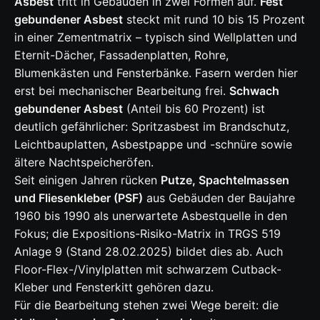
Asbest
tritt in Gebäuden in zwei Formen auf.
Fest
gebundener Asbest
steckt mit rund 10 bis 15 Prozent
in einer Zementmatrix – typisch sind Wellplatten und
Eternit-Dächer, Fassadenplatten, Rohre,
Blumenkästen und Fensterbänke. Fasern werden hier
erst bei mechanischer Bearbeitung frei.
Schwach
gebundener Asbest
(Anteil bis 60 Prozent) ist
deutlich gefährlicher: Spritzasbest im Brandschutz,
Leichtbauplatten, Asbestpappe und -schnüre sowie
ältere Nachtspeicheröfen.
Seit einigen Jahren rücken
Putze, Spachtelmassen
und Fliesenkleber (PSF)
aus Gebäuden der Baujahre
1960 bis 1990 als unerwartete Asbestquelle in den
Fokus; die Expositions-Risiko-Matrix in TRGS 519
Anlage 9 (Stand 28.02.2025) bildet dies ab. Auch
Floor-Flex-/Vinylplatten mit schwarzem Cutback-
Kleber und Fensterkitt gehören dazu.
Für die Bearbeitung stehen zwei Wege bereit: die