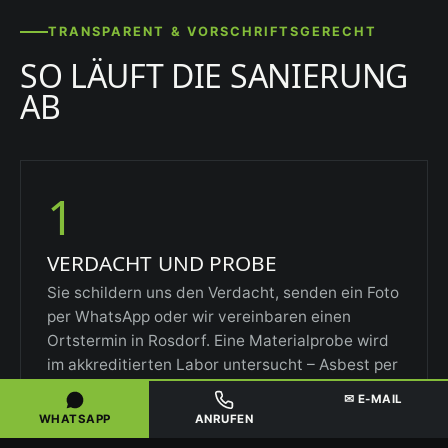
TRANSPARENT & VORSCHRIFTSGERECHT
SO LÄUFT DIE SANIERUNG
AB
1
VERDACHT UND PROBE
Sie schildern uns den Verdacht, senden ein Foto
per WhatsApp oder wir vereinbaren einen
Ortstermin in Rosdorf. Eine Materialprobe wird
im akkreditierten Labor untersucht – Asbest per
Polarisationsmikroskopie oder REM-EDXA, KMF
✉ E-MAIL
über den Kanzerogenitätsindex.
WHATSAPP
ANRUFEN