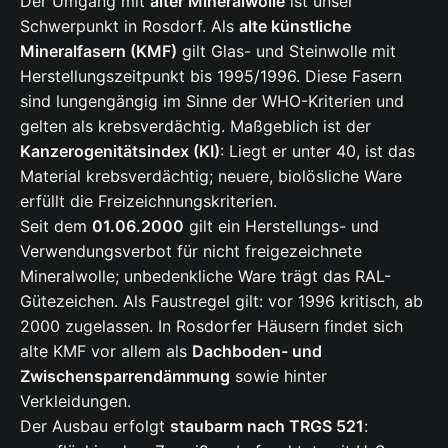
Der Umgang mit
alter Mineralwolle
ist unser
Schwerpunkt in Rosdorf. Als
alte künstliche
Mineralfasern (KMF)
gilt Glas- und Steinwolle mit
Herstellungszeitpunkt bis 1995/1996. Diese Fasern
sind lungengängig im Sinne der WHO-Kriterien und
gelten als krebsverdächtig. Maßgeblich ist der
Kanzerogenitätsindex (KI)
: Liegt er unter 40, ist das
Material krebsverdächtig; neuere, biolösliche Ware
erfüllt die Freizeichnungskriterien.
Seit dem
01.06.2000
gilt ein Herstellungs- und
Verwendungsverbot für nicht freigezeichnete
Mineralwolle; unbedenkliche Ware trägt das RAL-
Gütezeichen. Als Faustregel gilt: vor 1996 kritisch, ab
2000 zugelassen. In Rosdorfer Häusern findet sich
alte KMF vor allem als
Dachboden- und
Zwischensparrendämmung
sowie hinter
Verkleidungen.
Der Ausbau erfolgt
staubarm nach TRGS 521
: