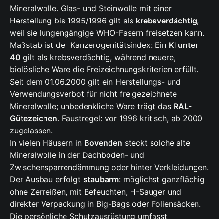
Mineralwolle. Glas- und Steinwolle mit einer
Herstellung bis 1995/1996 gilt als
krebsverdächtig
,
weil sie lungengängige WHO-Fasern freisetzen kann.
Maßstab ist der Kanzerogenitätsindex: Ein
KI unter
40
gilt als krebsverdächtig, während neuere,
biolösliche Ware die Freizeichnungskriterien erfüllt.
Seit dem 01.06.2000 gilt ein Herstellungs- und
Verwendungsverbot für nicht freigezeichnete
Mineralwolle; unbedenkliche Ware trägt das
RAL-
Gütezeichen
. Faustregel: vor 1996 kritisch, ab 2000
zugelassen.
In vielen Häusern in
Bovenden
steckt solche alte
Mineralwolle in der Dachboden- und
Zwischensparrendämmung oder hinter Verkleidungen.
Der Ausbau erfolgt
staubarm
: möglichst ganzflächig
ohne Zerreißen, mit Befeuchten, H-Sauger und
direkter Verpackung in Big-Bags oder Foliensäcken.
Die persönliche Schutzausrüstung umfasst