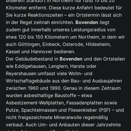
unserem Standort in Northeim nur rund 15 bis 20
Kilometer entfernt. Diese kurze Anfahrt bedeutet für
Sie kurze Reaktionszeiten – ein Ortstermin lässt sich
in der Regel zeitnah einrichten.
Bovenden
liegt
zudem gut innerhalb unseres Leistungsradius von
etwa 120 bis 150 Kilometern um Northeim, in dem wir
auch Göttingen, Einbeck, Osterode, Hildesheim,
Kassel und Hannover bedienen.
Der Gebäudebestand in
Bovenden
und den Ortsteilen
wie Eddigehausen, Lenglern, Harste oder
Reyershausen umfasst viele Wohn- und
Wirtschaftsgebäude aus den Bau- und Ausbaujahren
zwischen 1960 und 1990. Genau in diesem Zeitraum
wurden asbesthaltige Baustoffe – etwa
Asbestzement-Wellplatten, Fassadenplatten sowie
Putze, Spachtelmassen und Fliesenkleber (PSF) – und
nicht freigezeichnete Mineralwolle regelmäßig
verbaut. Auch Um- und Anbauten dieser Jahrzehnte