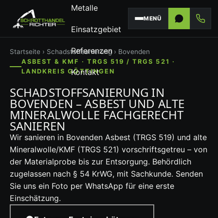
Metalle
MENÜ
Einsatzgebiet
Referenzen
Startseite
›
Schadstoffsanierung
› Bovenden
ASBEST & KMF · TRGS 519 / TRGS 521 ·
Kontakt
LANDKREIS GÖTTINGEN
SCHADSTOFFSANIERUNG IN
BOVENDEN – ASBEST UND ALTE
MINERALWOLLE FACHGERECHT
SANIEREN
Wir sanieren in Bovenden Asbest (TRGS 519) und alte
Mineralwolle/KMF (TRGS 521) vorschriftsgetreu – von
der Materialprobe bis zur Entsorgung. Behördlich
zugelassen nach § 54 KrWG, mit Sachkunde. Senden
Sie uns ein Foto per WhatsApp für eine erste
Einschätzung.