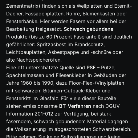
Zementmatrix) finden sich als Wellplatten und Eternit-
Dächer, Fassadenplatten, Rohre, Blumenkästen oder
Fensterbänke. Hier werden Fasern vor allem bei der
Bearbeitung freigesetzt.
Schwach gebundene
Produkte (bis zu 60 Prozent Faseranteil) sind deutlich
gefährlicher: Spritzasbest im Brandschutz,
Leichtbauplatten, Asbestpappe und -schnüre oder
alte Nachtspeicheröfen.
Eine oft unterschätzte Quelle sind
PSF
– Putze,
Spachtelmassen und Fliesenkleber in Gebäuden der
Jahre 1960 bis 1990, dazu Floor-Flex-/Vinylplatten
mit schwarzem Bitumen-Cutback-Kleber und
Fensterkitt im Glasfalz. Für viele dieser Bauteile
stehen emissionsarme
BT-Verfahren
nach DGUV
Information 201-012 zur Verfügung, bei stark
faserndem, schwach gebundenem Material dagegen
die Vollsanierung im abgeschotteten Schwarzbereich.
Bitte nehmen Sie keine Selbstdiagnose und keine