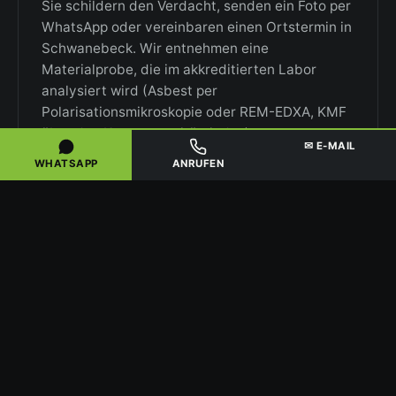
Sie schildern den Verdacht, senden ein Foto per
WhatsApp oder vereinbaren einen Ortstermin in
Schwanebeck. Wir entnehmen eine
Materialprobe, die im akkreditierten Labor
analysiert wird (Asbest per
Polarisationsmikroskopie oder REM-EDXA, KMF
über den Kanzerogenitätsindex).
✉ E-MAIL
WHATSAPP
ANRUFEN
2
ANZEIGE UND ARBEITSPLAN
Auf Basis der Analyse erstellen wir
Gefährdungsbeurteilung und Arbeitsplan nach
TRGS. Vor Beginn reichen wir die
vorgeschriebene Sanierungsanzeige bei der
zuständigen Arbeitsschutzbehörde in Sachsen-
Anhalt ein. Erst danach starten die Arbeiten.