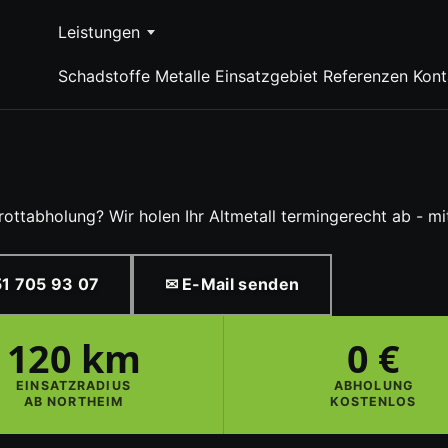
Leistungen
Schadstoffe
Metalle
Einsatzgebiet
Referenzen
Kont
rottabholung? Wir holen Ihr Altmetall termingerecht ab - mi
1 705 93 07
✉ E-Mail senden
120 km
0 €
EINSATZRADIUS
ABHOLUNG
AB NORTHEIM
KOSTENLOS