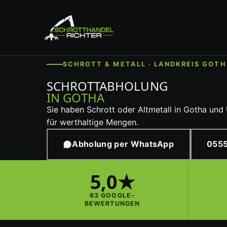
SCHROTT & METALL · LANDKREIS GOT
SCHROTTABHOLUNG
IN GOTHA
Sie haben Schrott oder Altmetall in Gotha und 
für werthaltige Mengen.
Abholung per WhatsApp
0555
5,0★
63 GOOGLE-
BEWERTUNGEN