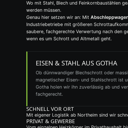
Wo mit Stahl, Blech und Feinkornbaustählen gea
werden müssen.
Genau hier setzen wir an: Mit
Abschleppwagen,
Industriebetriebe mit größeren Schrottaufkomm
saubere, fachgerechte Verwertung nach den ge
wenn es um Schrott und Altmetall geht.
EISEN & STAHL AUS GOTHA
Ob dünnwandiger Blechschrott oder massiv
magnetischer Eisen- und Stahlschrott ist un
Gotha holen wir ihn zuverlässig ab und ve
fachgerecht.
SCHNELL VOR ORT
Mit eigener Logistik ab Northeim sind wir schne
PRIVAT & GEWERBE
Vom einzelnen Heizkörper im Privathaushalt bi