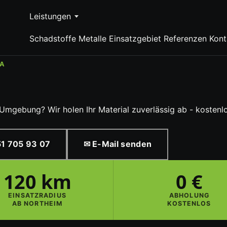
Leistungen
Schadstoffe
Metalle
Einsatzgebiet
Referenzen
Kont
HA
Umgebung? Wir holen Ihr Material zuverlässig ab - kostenlo
1 705 93 07
✉ E-Mail senden
120 km
0 €
EINSATZRADIUS
ABHOLUNG
AB NORTHEIM
KOSTENLOS