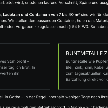
rbeitet wird, entstehen laufend Verschnitt, Späne und ausg
 Ladekran und Containern von 7 bis 40 m³
sind wir für kl
en. Wir stellen den passenden Container, holen das Materi
ltenden Vorgaben - zugelassen nach § 54 KrWG. So haben S
BUNTMETALLE Z
es Stahlprofil –
Buntmetalle wie Kupfer
ser täglich Brot. In
Blei, Zink, Zinn,
Kabel
u
rwerten ihn
zum tagesaktuellen Kur
Barzahlung direkt vor O
ll in Gotha – in der Regel innerhalb weniger Tage nach Ihre
s zum regelmäßigen Betriebsschrott in Gotha – wir bediene