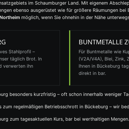
s Einsatzgebiets im Schaumburger Land. Mit eigenem Abschl
engen ebenso ausgerüstet wie für größere Räumungen bei B
 Northeim
möglich, wenn Sie ohnehin in der Nähe unterwegs
RG
BUNTMETALLE Z
es Stahlprofil –
Für Buntmetalle wie Ku
ser täglich Brot. In
(V2A/V4A), Blei, Zink, 
d verwerten ihn
Ihnen in Bückeburg tag
direkt in bar.
urg besonders kurzfristig – oft schon innerhalb weniger Ta
s zum regelmäßigen Betriebsschrott in Bückeburg – wir bed
burg zum tagesaktuellen Kurs, bar bei werthaltigen Mengen