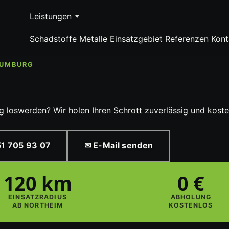
Leistungen
Schadstoffe
Metalle
Einsatzgebiet
Referenzen
Kont
AUMBURG
 loswerden? Wir holen Ihren Schrott zuverlässig und kosten
1 705 93 07
✉ E-Mail senden
120 km
0 €
EINSATZRADIUS
ABHOLUNG
AB NORTHEIM
KOSTENLOS