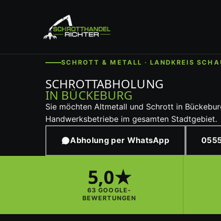
SCHROTT & METALL · LANDKREIS SCH
SCHROTTABHOLUNG
IN BÜCKEBURG
Sie möchten Altmetall und Schrott in Bückeburg
Handwerksbetriebe im gesamten Stadtgebiet.
Abholung per WhatsApp
0555
5,0★
63 GOOGLE-
BEWERTUNGEN