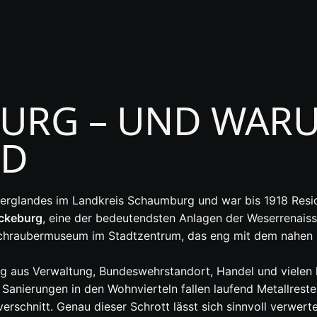
URG – UND WARU
ND
berglandes im Landkreis Schaumburg und war bis 1918 Res
ckeburg
, eine der bedeutendsten Anlagen der Weserrenais
chraubermuseum im Stadtzentrum, das eng mit dem nahen Fl
ung aus Verwaltung, Bundeswehrstandort, Handel und viele
i Sanierungen in den Wohnvierteln fallen laufend Metallres
rschnitt. Genau dieser Schrott lässt sich sinnvoll verwerten