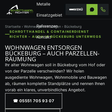
Metalle
MENÜ
Einsatzgebiet
Referenzen
Startseite
›
Wohnwagen entsorgen
› Bückeburg
SCHROTTHANDEL & CONTAINERDIENST
Kontakt
RICHTER – AUCH IN BÜCKEBURG UNTERWEGS
WOHNWAGEN ENTSORGEN
BÜCKEBURG – AUCH PARZELLEN-
RÄUMUNG
Ihr alter Wohnwagen soll in Bückeburg vom Hof oder
von der Parzelle verschwinden? Wir holen
ausgediente Wohnwagen, Wohnmobile und Bauwagen
ab, räumen komplette Standplätze und nennen Ihnen
vorab ein klares, unverbindliches Angebot.
☎ 05551 705 93 07