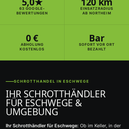
5,0★
120 km
63 GOOGLE-
EINSATZRADIUS
BEWERTUNGEN
AB NORTHEIM
0 €
Bar
ABHOLUNG
SOFORT VOR ORT
KOSTENLOS
BEZAHLT
SCHROTTHANDEL IN ESCHWEGE
IHR SCHROTTHÄNDLER
FÜR ESCHWEGE &
UMGEBUNG
Ihr Schrotthändler für Eschwege:
Ob im Keller, in der