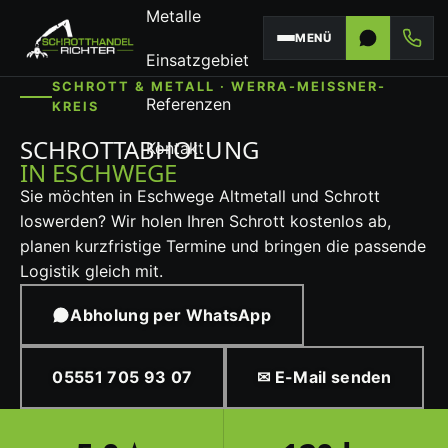
Metalle
MENÜ
Einsatzgebiet
SCHROTT & METALL · WERRA-MEISSNER-K
Referenzen
REIS
SCHROTTABHOLUNG
Kontakt
IN ESCHWEGE
Sie möchten in Eschwege Altmetall und Schrott
loswerden? Wir holen Ihren Schrott kostenlos ab,
planen kurzfristige Termine und bringen die passende
Logistik gleich mit.
Abholung per WhatsApp
05551 705 93 07
✉ E-Mail senden