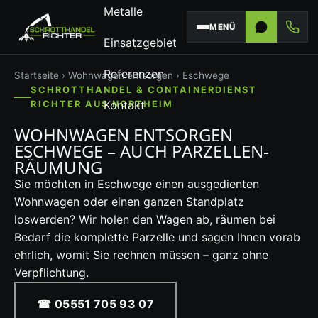
Metalle
MENÜ
Einsatzgebiet
Referenzen
Startseite
›
Wohnwagen entsorgen
› Eschwege
SCHROTTHANDEL & CONTAINERDIENST
Kontakt
RICHTER AUS NORTHEIM
WOHNWAGEN ENTSORGEN
ESCHWEGE – AUCH PARZELLEN-
RÄUMUNG
Sie möchten in Eschwege einen ausgedienten
Wohnwagen oder einen ganzen Standplatz
loswerden? Wir holen den Wagen ab, räumen bei
Bedarf die komplette Parzelle und sagen Ihnen vorab
ehrlich, womit Sie rechnen müssen – ganz ohne
Verpflichtung.
☎ 05551 705 93 07