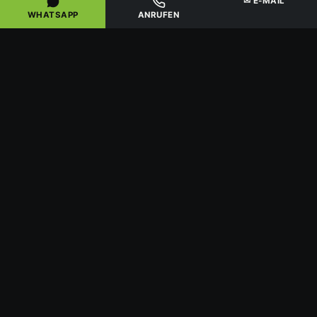
✉ E-MAIL
WHATSAPP
ANRUFEN
Situation
Ihr Name
Telefonnummer
Angebot anfragen
Ihre Angaben nutzen wir nur zur Bearbeitung Ihrer
Anfrage –
Datenschutzerklärung
.