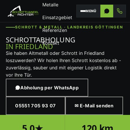
Metalle
MENÜ
Einsatzgebiet
SCHROTT & METALL · LANDKREIS GÖTTINGEN
Referenzen
SCHROTTABHOLUNG
Kontakt
IN FRIEDLAND
Sie haben Altmetall oder Schrott in Friedland
loszuwerden? Wir holen Ihren Schrott kostenlos ab -
zuverlässig, sauber und mit eigener Logistik direkt
vor Ihre Tür.
Abholung per WhatsApp
05551 705 93 07
✉ E-Mail senden
5,0★
120 km