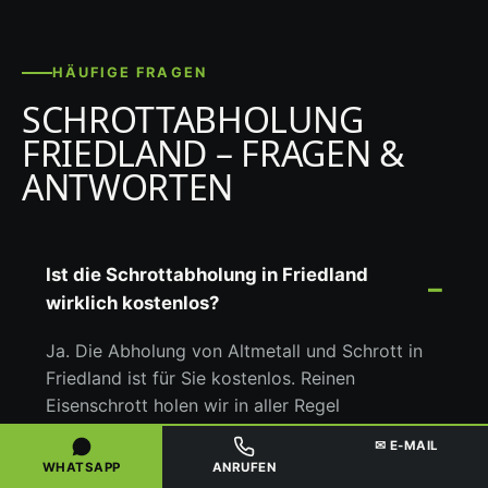
HÄUFIGE FRAGEN
SCHROTTABHOLUNG
FRIEDLAND – FRAGEN &
ANTWORTEN
Ist die Schrottabholung in Friedland
wirklich kostenlos?
Ja. Die Abholung von Altmetall und Schrott in
Friedland ist für Sie kostenlos. Reinen
Eisenschrott holen wir in aller Regel
gebührenfrei ab, und für Buntmetalle
✉ E-MAIL
bekommen Sie zusätzlich eine Vergütung zum
WHATSAPP
ANRUFEN
Tageskurs. Für Sie entstehen keine