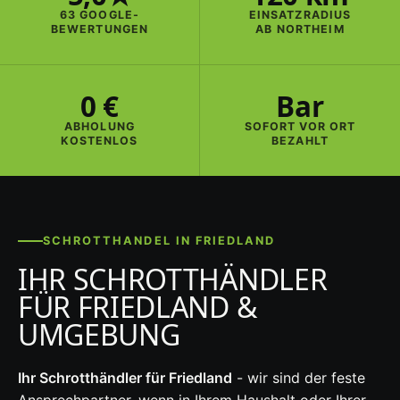
63 GOOGLE-
EINSATZRADIUS
BEWERTUNGEN
AB NORTHEIM
0 €
Bar
ABHOLUNG
SOFORT VOR ORT
KOSTENLOS
BEZAHLT
SCHROTTHANDEL IN FRIEDLAND
IHR SCHROTTHÄNDLER
FÜR FRIEDLAND &
UMGEBUNG
Ihr Schrotthändler für Friedland
- wir sind der feste
Ansprechpartner, wenn in Ihrem Haushalt oder Ihrer