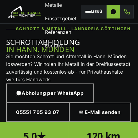
Metalle
MENÜ
Einsatzgebiet
SCHROTT & METALL · LANDKREIS GÖTTINGEN
Referenzen
SCHROTTABHOLUNG
Kontakt
IN HANN. MÜNDEN
Sie möchten Schrott und Altmetall in Hann. Münden
loswerden? Wir holen Ihr Metall in der Dreiflüssestadt
zuverlässig und kostenlos ab - für Privathaushalte
wie fürs Handwerk.
Abholung per WhatsApp
05551 705 93 07
✉ E-Mail senden
5,0★
120 km