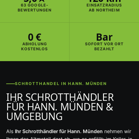
63 GOOGLE-
EINSATZRADIUS
BEWERTUNGEN
AB NORTHEIM
0 €
Bar
ABHOLUNG
SOFORT VOR ORT
KOSTENLOS
BEZAHLT
SCHROTTHANDEL IN HANN. MÜNDEN
IHR SCHROTTHÄNDLER
FÜR HANN. MÜNDEN &
UMGEBUNG
Als
Ihr Schrotthändler für Hann. Münden
nehmen wir
Ihnen das Altmetall dort ab, wo es anfällt: im Keller, in