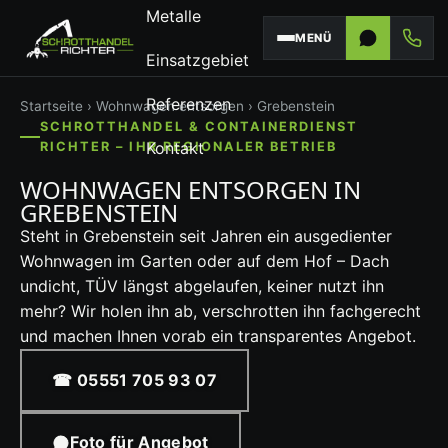
Metalle
MENÜ
Einsatzgebiet
Referenzen
Startseite
›
Wohnwagen entsorgen
› Grebenstein
SCHROTTHANDEL & CONTAINERDIENST
Kontakt
RICHTER – IHR REGIONALER BETRIEB
WOHNWAGEN ENTSORGEN IN
GREBENSTEIN
Steht in Grebenstein seit Jahren ein ausgedienter
Wohnwagen im Garten oder auf dem Hof – Dach
undicht, TÜV längst abgelaufen, keiner nutzt ihn
mehr? Wir holen ihn ab, verschrotten ihn fachgerecht
und machen Ihnen vorab ein transparentes Angebot.
☎ 05551 705 93 07
Foto für Angebot